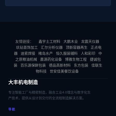
友情链接：
鑫宇土工材料
大鹏木业
龙震天仪器
玖钻首饰加工
汇尔分析仪器
顶新容器再生
正点电
器
迪索焊接
楮岛水产
恒久服装辅料
人和彩印
中
之原粮油机械
嘉源药化设备
博雅生物工程
捷诚包
装
百乐源保鲜包装
德品高新材料
东方包装
佳联生
物科技
世安佳美餐饮设备
大丰机电制造
专注智能工厂与精密制造，融合工业4.0理念与数字化生
产技术，提供从设计到交付的全流程制造解决方案。
导航