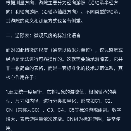
根据测量方向，游隙主要分为径向游隙（沿轴承半径方
向）和轴向游隙（沿轴承轴线方向）。不同类型的轴承，
其游隙的意义和测量方式也各有侧重。
二、游隙表：微观尺度的标准化语言
面对如此精微的尺度（通常以微米为单位），仅凭感觉或
经验是无法进行可靠操作的。这就需要轴承游隙表。它并
非一张简单的表格，而是一套标准化的技术规范体系，其
核心作用在于：
1.建立统一度量衡：它将抽象的游隙值，根据轴承的类
型、尺寸和内径，进行分类和量化，形成如C1、C2、
CN（常称为C0）、C3、C4、C5等标准游隙组别。数字
增大，表示游隙量依次递增。CN组为标准游隙，最常使
用。