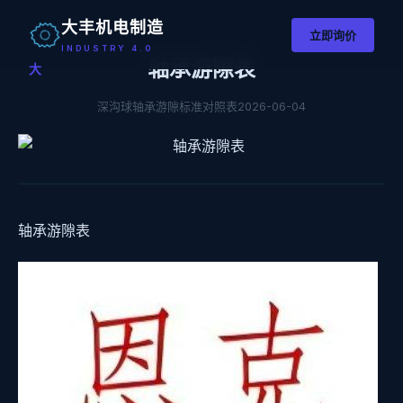
大丰机电制造
立即询价
INDUSTRY 4.0
轴承游隙表
大
深沟球轴承游隙标准对照表
2026-06-04
轴承游隙表