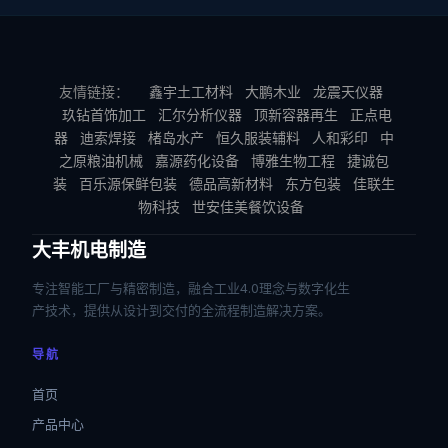
友情链接：
鑫宇土工材料
大鹏木业
龙震天仪器
玖钻首饰加工
汇尔分析仪器
顶新容器再生
正点电
器
迪索焊接
楮岛水产
恒久服装辅料
人和彩印
中
之原粮油机械
嘉源药化设备
博雅生物工程
捷诚包
装
百乐源保鲜包装
德品高新材料
东方包装
佳联生
物科技
世安佳美餐饮设备
大丰机电制造
专注智能工厂与精密制造，融合工业4.0理念与数字化生
产技术，提供从设计到交付的全流程制造解决方案。
导航
首页
产品中心