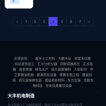
表
‹
1
2
3
4
5
6
7
›
友情链接：
鑫宇土工材料
大鹏木业
龙震天仪器
玖钻首饰加工
汇尔分析仪器
顶新容器再生
正点电
器
迪索焊接
楮岛水产
恒久服装辅料
人和彩印
中
之原粮油机械
嘉源药化设备
博雅生物工程
捷诚包
装
百乐源保鲜包装
德品高新材料
东方包装
佳联生
物科技
世安佳美餐饮设备
大丰机电制造
专注智能工厂与精密制造，融合工业4.0理念与数字化生