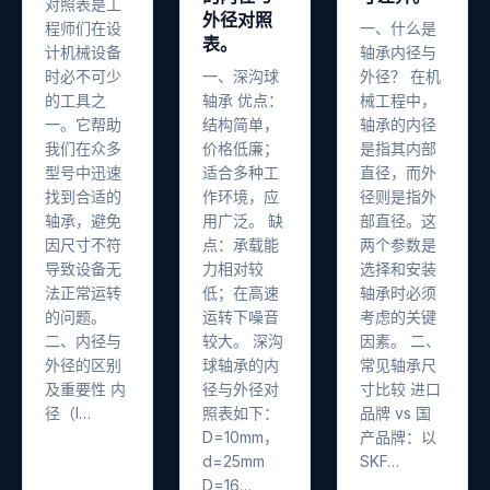
对照表是工
外径对照
程师们在设
一、什么是
表。
计机械设备
轴承内径与
时必不可少
一、深沟球
外径？ 在机
的工具之
轴承 优点：
械工程中，
一。它帮助
结构简单，
轴承的内径
我们在众多
价格低廉；
是指其内部
型号中迅速
适合多种工
直径，而外
找到合适的
作环境，应
径则是指外
轴承，避免
用广泛。 缺
部直径。这
因尺寸不符
点：承载能
两个参数是
导致设备无
力相对较
选择和安装
法正常运转
低；在高速
轴承时必须
的问题。
运转下噪音
考虑的关键
二、内径与
较大。 深沟
因素。 二、
外径的区别
球轴承的内
常见轴承尺
及重要性 内
径与外径对
寸比较 进口
径（I…
照表如下：
品牌 vs 国
D=10mm，
产品牌：以
d=25mm
SKF…
D=16…