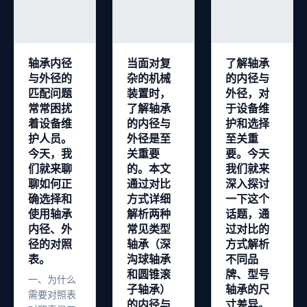
轴承内径
当面对复
了解轴承
与外径的
杂的机械
的内径与
匹配问题
装置时，
外径，对
常常困扰
了解轴承
于设备维
着设备维
的内径与
护和选择
护人员。
外径是至
至关重
今天，我
关重要
要。今天
们就来聊
的。本文
我们就来
聊如何正
通过对比
深入探讨
确选择和
方式详细
一下这个
使用轴承
解析两种
话题，通
内径、外
常见类型
过对比的
径的对照
轴承（深
方式解析
表。
沟球轴承
不同品
和圆锥滚
牌、型号
一、为什么
子轴承）
轴承的尺
需要对照表
的内径与
寸差异。