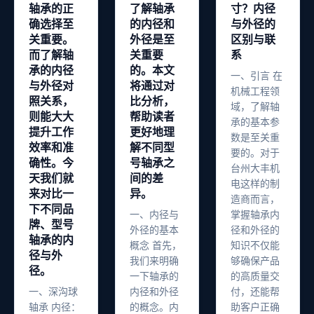
轴承的正
了解轴承
寸？内径
确选择至
的内径和
与外径的
关重要。
外径是至
区别与联
而了解轴
关重要
系
承的内径
的。本文
一、引言 在
与外径对
将通过对
机械工程领
照关系，
比分析，
域，了解轴
则能大大
帮助读者
承的基本参
提升工作
更好地理
数是至关重
效率和准
解不同型
要的。对于
确性。今
号轴承之
台州大丰机
天我们就
间的差
电这样的制
来对比一
异。
造商而言，
下不同品
一、内径与
掌握轴承内
牌、型号
外径的基本
径和外径的
轴承的内
概念 首先，
知识不仅能
径与外
我们来明确
够确保产品
径。
一下轴承的
的高质量交
一、深沟球
内径和外径
付，还能帮
轴承 内径：
的概念。内
助客户正确