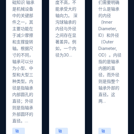
础知识 轴承
度不高，不
们需要明确
是机械设备
能承受大的
什么是轴承
中的关键部
轴向力。 深
的内径
件之一，其
沟球轴承的
（Inner
主要功能在
内径与外径
Diameter,
于减少摩擦
之间存在显
ID）和外径
和支撑旋转
著差异。例
（Outer
轴。根据尺
如，一个内
Diameter,
寸的不同，
径为30…
OD）。内径
轴承可以分
指的是轴承
为小型、中
内圈的直
型和大型三
径，而外径
种类型。内
则是指整个
径是指轴承
轴承外部的
内部圆孔的
直径。这
直径；外径
两…
则是指轴承
外部圆环的
直径。…
轴
轴
轴