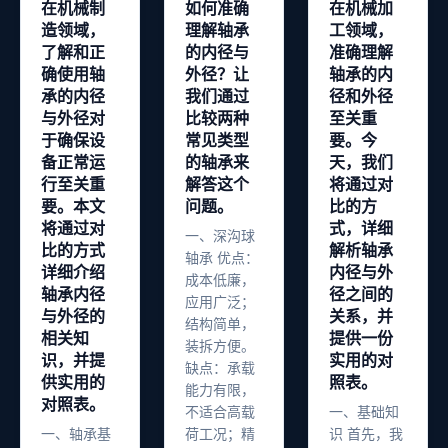
在机械制
如何准确
在机械加
造领域，
理解轴承
工领域，
了解和正
的内径与
准确理解
确使用轴
外径？让
轴承的内
承的内径
我们通过
径和外径
与外径对
比较两种
至关重
于确保设
常见类型
要。今
备正常运
的轴承来
天，我们
行至关重
解答这个
将通过对
要。本文
问题。
比的方
将通过对
式，详细
一、深沟球
比的方式
解析轴承
轴承 优点：
详细介绍
内径与外
成本低廉，
轴承内径
径之间的
应用广泛；
与外径的
关系，并
结构简单，
相关知
提供一份
装拆方便。
识，并提
实用的对
缺点：承载
供实用的
照表。
能力有限，
对照表。
不适合高载
一、基础知
一、轴承基
荷工况；精
识 首先，我