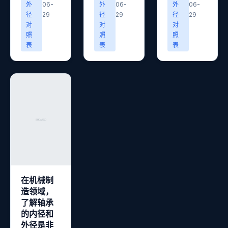
外
06-
外
06-
外
06-
径
29
径
29
径
29
对
对
对
照
照
照
表
表
表
在机械制
造领域，
了解轴承
的内径和
外径是非