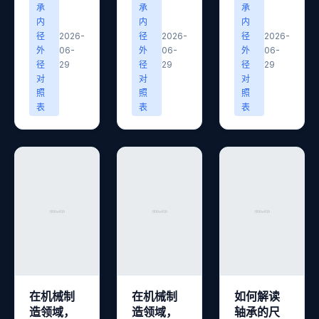
承
承
承
内
内
内
径
2026-
径
2026-
径
2026-
外
06-
外
06-
外
06-
径
29
径
29
径
29
对
对
对
照
照
照
表
表
表
在机械制
在机械制
如何解读
造领域，
造领域，
轴承的尺