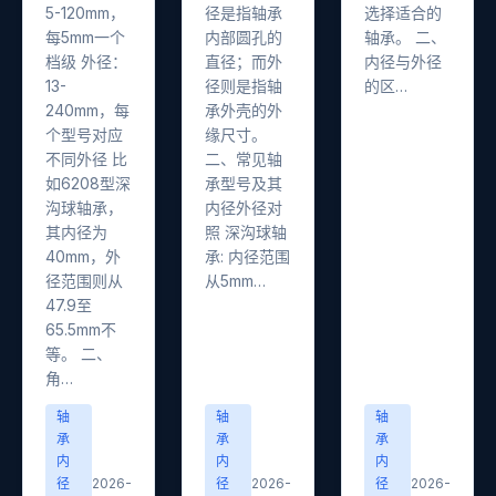
5-120mm，
径是指轴承
选择适合的
每5mm一个
内部圆孔的
轴承。 二、
档级 外径：
直径；而外
内径与外径
13-
径则是指轴
的区…
240mm，每
承外壳的外
个型号对应
缘尺寸。
不同外径 比
二、常见轴
如6208型深
承型号及其
沟球轴承，
内径外径对
其内径为
照 深沟球轴
40mm，外
承: 内径范围
径范围则从
从5mm…
47.9至
65.5mm不
等。 二、
角…
轴
轴
轴
承
承
承
内
内
内
径
2026-
径
2026-
径
2026-