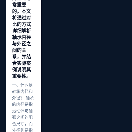
常重要
的。本文
将通过对
比的方式
详细解析
轴承内径
与外径之
间的关
系，并结
合实际案
例说明其
重要性。
一、什么是
轴承内径和
外径？ 轴承
的内径是指
滚动体与轴
颈之间的配
合尺寸，而
外径则是指