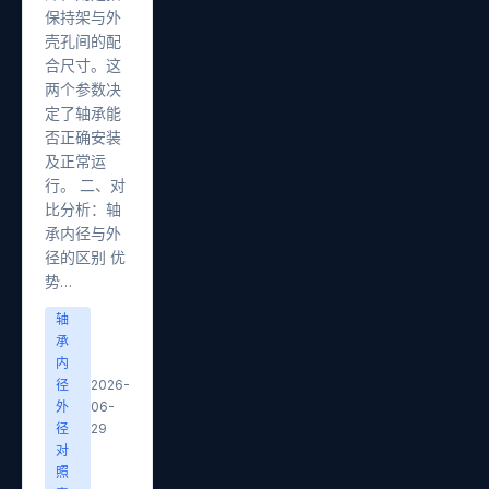
保持架与外
壳孔间的配
合尺寸。这
两个参数决
定了轴承能
否正确安装
及正常运
行。 二、对
比分析：轴
承内径与外
径的区别 优
势…
轴
承
内
径
2026-
外
06-
径
29
对
照