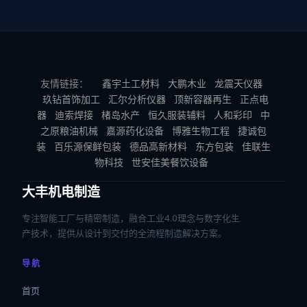
友情链接：
鑫宇土工材料
大鹏木业
龙震天仪器
玖钻首饰加工
汇尔分析仪器
顶新容器再生
正点电
器
迪索焊接
楮岛水产
恒久服装辅料
人和彩印
中
之原粮油机械
嘉源药化设备
博雅生物工程
捷诚包
装
百乐源保鲜包装
德品高新材料
东方包装
佳联生
物科技
世安佳美餐饮设备
大丰机电制造
专注智能工厂与精密制造，融合工业4.0理念与数字化生
产技术，提供从设计到交付的全流程制造解决方案。
导航
首页