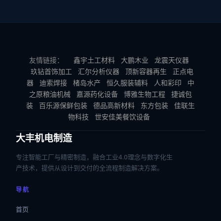
友情链接：
鑫宇土工材料
大鹏木业
龙震天仪器
玖钻首饰加工
汇尔分析仪器
顶新容器再生
正点电
器
迪索焊接
楮岛水产
恒久服装辅料
人和彩印
中
之原粮油机械
嘉源药化设备
博雅生物工程
捷诚包
装
百乐源保鲜包装
德品高新材料
东方包装
佳联生
物科技
世安佳美餐饮设备
大丰机电制造
专注智能工厂与精密制造，融合工业4.0理念与数字化生
产技术，提供从设计到交付的全流程制造解决方案。
导航
首页