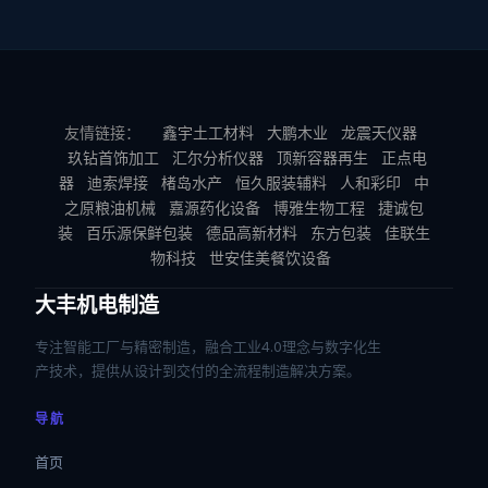
友情链接：
鑫宇土工材料
大鹏木业
龙震天仪器
玖钻首饰加工
汇尔分析仪器
顶新容器再生
正点电
器
迪索焊接
楮岛水产
恒久服装辅料
人和彩印
中
之原粮油机械
嘉源药化设备
博雅生物工程
捷诚包
装
百乐源保鲜包装
德品高新材料
东方包装
佳联生
物科技
世安佳美餐饮设备
大丰机电制造
专注智能工厂与精密制造，融合工业4.0理念与数字化生
产技术，提供从设计到交付的全流程制造解决方案。
导航
首页