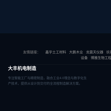
友情链接：
鑫宇土工材料
大鹏木业
龙震天仪器
玖
设备
博雅生物工
大丰机电制造
专注智能工厂与精密制造，融合工业4.0理念与数字化生
产技术，提供从设计到交付的全流程制造解决方案。