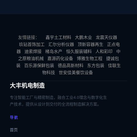
友情链接：
鑫宇土工材料
大鹏木业
龙震天仪器
玖钻首饰加工
汇尔分析仪器
顶新容器再生
正点电
器
迪索焊接
楮岛水产
恒久服装辅料
人和彩印
中
之原粮油机械
嘉源药化设备
博雅生物工程
捷诚包
装
百乐源保鲜包装
德品高新材料
东方包装
佳联生
物科技
世安佳美餐饮设备
大丰机电制造
专注智能工厂与精密制造，融合工业4.0理念与数字化生
产技术，提供从设计到交付的全流程制造解决方案。
导航
首页