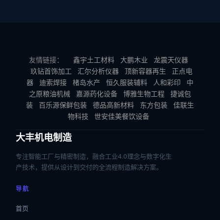
友情链接：
鑫宇土工材料
大鹏木业
龙震天仪器
玖钻首饰加工
汇尔分析仪器
顶新容器再生
正点电
器
迪索焊接
楮岛水产
恒久服装辅料
人和彩印
中
之原粮油机械
嘉源药化设备
博雅生物工程
捷诚包
装
百乐源保鲜包装
德品高新材料
东方包装
佳联生
物科技
世安佳美餐饮设备
大丰机电制造
专注智能工厂与精密制造，融合工业4.0理念与数字化生
产技术，提供从设计到交付的全流程制造解决方案。
导航
首页