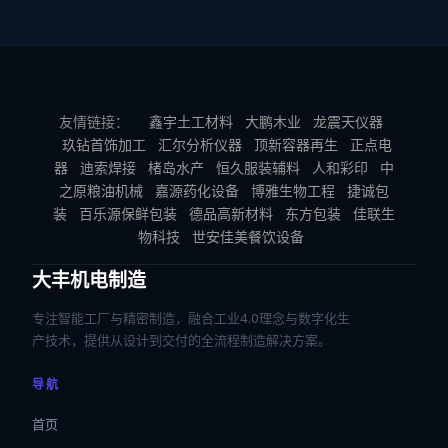
友情链接：
鑫宇土工材料
大鹏木业
龙震天仪器
玖钻首饰加工
汇尔分析仪器
顶新容器再生
正点电
器
迪索焊接
楮岛水产
恒久服装辅料
人和彩印
中
之原粮油机械
嘉源药化设备
博雅生物工程
捷诚包
装
百乐源保鲜包装
德品高新材料
东方包装
佳联生
物科技
世安佳美餐饮设备
大丰机电制造
专注智能工厂与精密制造，融合工业4.0理念与数字化生
产技术，提供从设计到交付的全流程制造解决方案。
导航
首页