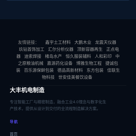
友情链接：
鑫宇土工材料
大鹏木业
龙震天仪器
玖钻首饰加工
汇尔分析仪器
顶新容器再生
正点电
器
迪索焊接
楮岛水产
恒久服装辅料
人和彩印
中
之原粮油机械
嘉源药化设备
博雅生物工程
捷诚包
装
百乐源保鲜包装
德品高新材料
东方包装
佳联生
物科技
世安佳美餐饮设备
大丰机电制造
专注智能工厂与精密制造，融合工业4.0理念与数字化生
产技术，提供从设计到交付的全流程制造解决方案。
导航
首页