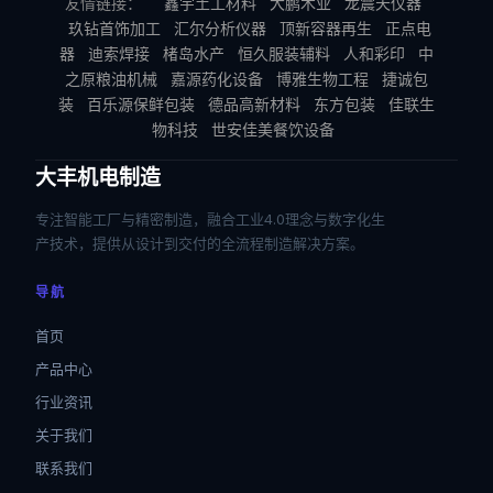
友情链接：
鑫宇土工材料
大鹏木业
龙震天仪器
玖钻首饰加工
汇尔分析仪器
顶新容器再生
正点电
器
迪索焊接
楮岛水产
恒久服装辅料
人和彩印
中
之原粮油机械
嘉源药化设备
博雅生物工程
捷诚包
装
百乐源保鲜包装
德品高新材料
东方包装
佳联生
物科技
世安佳美餐饮设备
大丰机电制造
专注智能工厂与精密制造，融合工业4.0理念与数字化生
产技术，提供从设计到交付的全流程制造解决方案。
导航
首页
产品中心
行业资讯
关于我们
联系我们